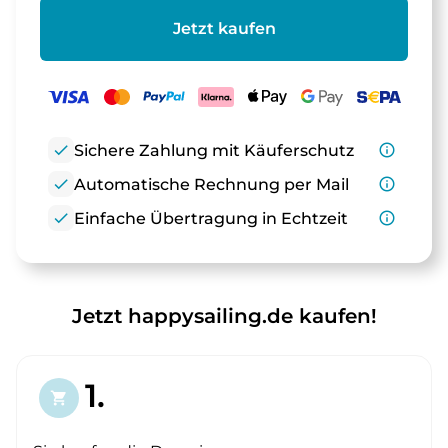
Jetzt kaufen
check
Sichere Zahlung mit Käuferschutz
info_outline
check
Automatische Rechnung per Mail
info_outline
check
Einfache Übertragung in Echtzeit
info_outline
Jetzt happysailing.de kaufen!
1.
shopping_cart